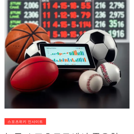
스포츠위키 인사이트