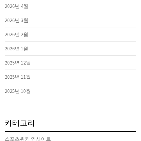
2026년 4월
2026년 3월
2026년 2월
2026년 1월
2025년 12월
2025년 11월
2025년 10월
카테고리
스포츠위키 인사이트