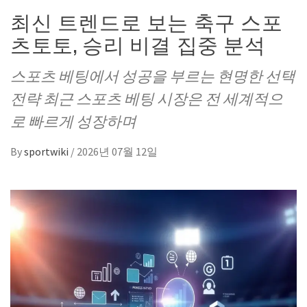
최신 트렌드로 보는 축구 스포
츠토토, 승리 비결 집중 분석
스포츠 베팅에서 성공을 부르는 현명한 선택
전략 최근 스포츠 베팅 시장은 전 세계적으
로 빠르게 성장하며
By
sportwiki
/
2026년 07월 12일