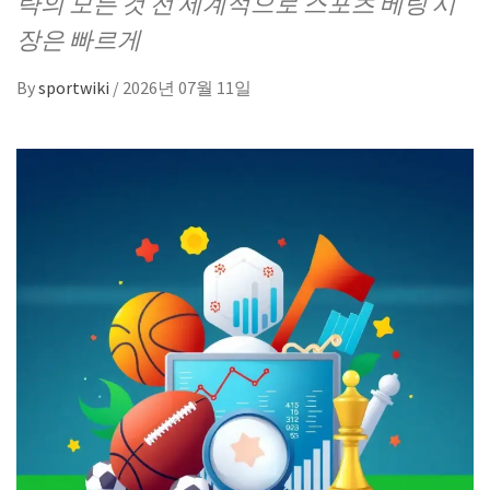
략의 모든 것 전 세계적으로 스포츠 베팅 시
장은 빠르게
By
sportwiki
/
2026년 07월 11일