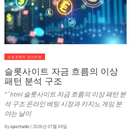
스포츠위키 인사이트
슬롯사이트 자금 흐름의 이상
패턴 분석 구조
“`html 슬롯사이트 자금 흐름의 이상 패턴 분
석 구조 온라인 베팅 시장과 카지노 게임 분
야는 날이
By
sportwiki
/
2026년 07월 04일