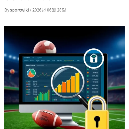
By
sportwiki
/
2026년 06월 28일