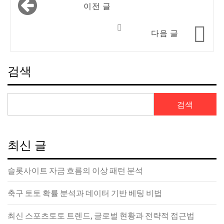
이전 글
탐
색
다음 글
검색
검색
최신 글
슬롯사이트 자금 흐름의 이상 패턴 분석
축구 토토 확률 분석과 데이터 기반 베팅 비법
최신 스포츠토토 트렌드, 글로벌 현황과 전략적 접근법