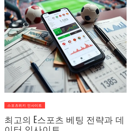
스포츠위키 인사이트
최고의 E스포츠 베팅 전략과 데
이터 인사이트