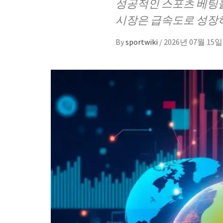
성공적인 스포츠 베팅을
시장은 급속도로 성장
By
sportwiki
/
2026년 07월 15일