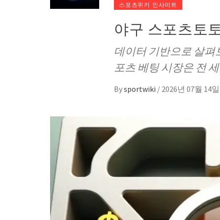
스포츠위키 인사이트
야구 스포츠토토
데이터 기반으로 살펴보
포츠 베팅 시장은 전 
By
sportwiki
/
2026년 07월 14일