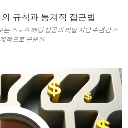
의 규칙과 통계적 접근법
는 스포츠 베팅 성공의 비밀 지난 수년간 스
세계적으로 꾸준한