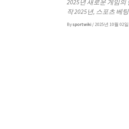
2025년 새로운 게임의
작 2025년, 스포츠 베
By
sportwiki
/
2025년 10월 02일