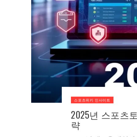
스포츠위키 인사이트
2025년 스포츠
략