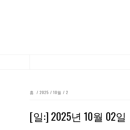
콘
텐
츠
로
건
너
뛰
기
홈
2025
10월
2
[일:]
2025년 10월 02일