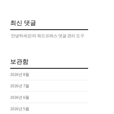
최신 댓글
안녕하세요!
의
워드프레스 댓글 관리 도구
보관함
2026년 8월
2026년 7월
2026년 6월
2026년 5월