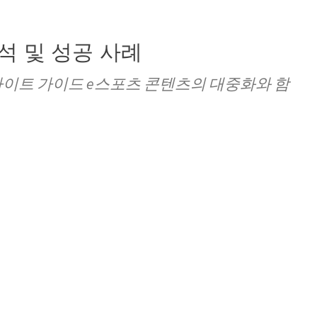
석 및 성공 사례
사이트 가이드 e스포츠 콘텐츠의 대중화와 함