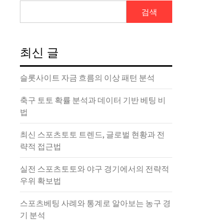
검색
최신 글
슬롯사이트 자금 흐름의 이상 패턴 분석
축구 토토 확률 분석과 데이터 기반 베팅 비
법
최신 스포츠토토 트렌드, 글로벌 현황과 전
략적 접근법
실전 스포츠토토와 야구 경기에서의 전략적
우위 확보법
스포츠베팅 사례와 통계로 알아보는 농구 경
기 분석