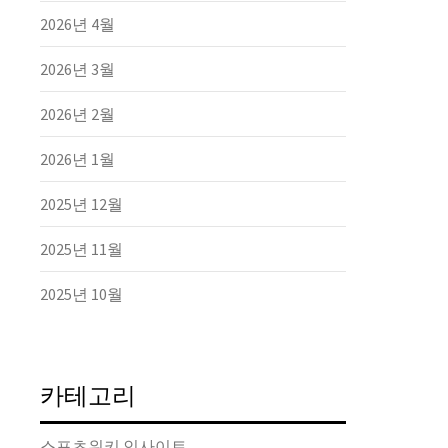
2026년 4월
2026년 3월
2026년 2월
2026년 1월
2025년 12월
2025년 11월
2025년 10월
카테고리
스포츠위키 인사이트