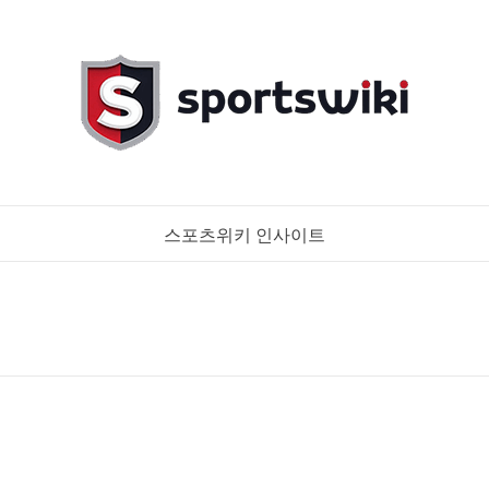
스
스포츠위키 인사이트