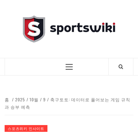
콘
텐
스
츠
로
포
건
너
츠
뛰
기
위
기
본
키
메
뉴
홈
2025
10월
9
축구토토: 데이터로 풀어보는 게임 규칙
과 승부 예측
스포츠위키 인사이트