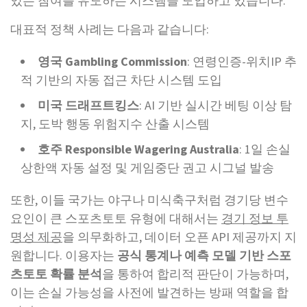
있는 참여를 유도하는 시스템을 도입하고 있습니다.
대표적 정책 사례는 다음과 같습니다:
영국 Gambling Commission
: 연령인증-위치IP 추
적 기반의 자동 접근 차단 시스템 도입
미국 드래프트킹스
: AI 기반 실시간 베팅 이상 탐
지, 도박 행동 위험지수 산출 시스템
호주 Responsible Wagering Australia
: 1일 손실
상한액 자동 설정 및 게임중단 권고 시그널 발송
또한, 이들 국가는 야구나 미식축구처럼 경기당 변수
요인이 큰 스포츠토토 유형에 대해서는
경기 정보 투
명성 제공
을 의무화하고, 데이터 오픈 API 제공까지 지
원합니다. 이용자는
공식 통계나 예측 모델 기반 스포
츠토토 확률 분석
을 통하여 합리적 판단이 가능하며,
이는 손실 가능성을 사전에 발견하는 방패 역할을 합