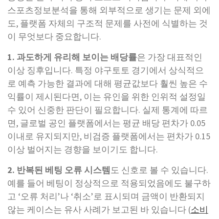
스포츠정보분석을 통해 외부적으로 생기는 문제 외에
도, 플랫폼 자체의 구조적 문제를 사전에 식별하는 것
이 무엇보다 중요합니다.
1. 과도하게 유리해 보이는 배당률
은 가장 대표적인
이상 징후입니다. 특정 야구토토 경기에서 상식적으
로 예측 가능한 결과에 대해 평균값보다 훨씬 높은 수
익률이 제시된다면, 이는 유인을 위한 인위적 설정일
수 있어 신중한 판단이 필요합니다. 실제 통계에 따르
면, 글로벌 공인 플랫폼에서는 평균 배당 편차가 0.05
이내로 유지되지만, 비검증 플랫폼에서는 편차가 0.15
이상 벌어지는 경향을 보이기도 합니다.
2. 반복된 베팅 오류 시스템
도 신호로 볼 수 있습니다.
예를 들어 베팅이 정상적으로 적용되었음에도 불구하
고 ‘오류 처리’나 ‘취소’로 표시되며 금액이 반환되지
않는 케이스는 유사 사례가 보고된 바 있습니다 (
소비