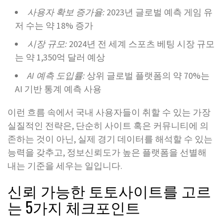
사용자 확보 증가율:
2023년 글로벌 예측 게임 유
저 수는 약 18% 증가
시장 규모:
2024년 전 세계 스포츠 베팅 시장 규모
는 약 1,350억 달러 예상
AI 예측 도입률:
상위 글로벌 플랫폼의 약 70%는
AI 기반 통계 예측 사용
이런 흐름 속에서 국내 사용자들이 취할 수 있는 가장
실질적인 전략은, 단순히 사이트 혹은 커뮤니티에 의
존하는 것이 아닌, 실제 경기 데이터를 해석할 수 있는
능력을 갖추고, 정보신뢰도가 높은 플랫폼을 선별해
내는 기준을 세우는 일입니다.
신뢰 가능한 토토사이트를 고르
는 5가지 체크포인트