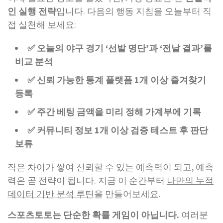
인 실행 전략
입니다. 다음의 행동 지침을 오늘부터 직
접 실천해 보세요:
✅ 오늘의 야구 경기 ‘선발 명단’과 ‘전날 결과’를
비교 분석
✅ 신뢰 가능한 통계 플랫폼 1개 이상 즐겨찾기
등록
✅ 주간 베팅 금액을 미리 정해 가계부에 기록
✅ 커뮤니티 정보 1개 이상 검증 테스트 후 판단
보류
작은 차이가 쌓여 신뢰할 수 있는 예측력이 되고, 예측
력은 곧 전략이 됩니다. 지금 이 순간부터
나만의 누적
데이터 기반 분석 루틴
을 만들어보세요.
스포츠토토는 단순한 확률 게임이 아닙니다.
여러분