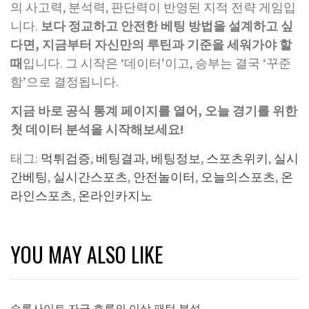
의 사고력, 분석력, 판단력이 반영된 지적 전략 게임입
니다.
보다 정교하고 안전한 베팅 방법을 설계하고 싶
다면, 지금부터 자신만의 루틴과 기준을 세워가야 할
때
입니다. 그 시작은 ‘데이터’이고, 승부는 결국 ‘꾸준
함’으로 결정됩니다.
지금 바로 공식 통계 페이지를 열어, 오늘 경기를 위한
첫 데이터 분석을 시작해보세요!
태그:
먹튀검증
,
베팅결과
,
베팅정보
,
스포츠위키
,
실시
간베팅
,
실시간스포츠
,
안전놀이터
,
오늘의스포츠
,
온
라인스포츠
,
온라인카지노
YOU MAY ALSO LIKE
슬롯사이트 자금 흐름의 이상 패턴 분석