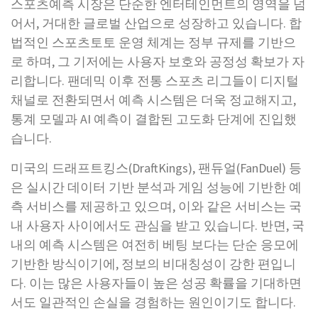
스포츠예측 시장은 단순한 엔터테인먼트의 영역을 넘
어서, 거대한 글로벌 산업으로 성장하고 있습니다. 합
법적인 스포츠토토 운영 체계는 정부 규제를 기반으
로 하며, 그 기저에는 사용자 보호와 공정성 확보가 자
리합니다. 팬데믹 이후 전통 스포츠 리그들이 디지털
채널로 전환되면서 예측 시스템은 더욱 정교해지고,
통계 모델과 AI 예측이 결합된 고도화 단계에 진입했
습니다.
미국의 드래프트킹스(DraftKings), 팬듀얼(FanDuel) 등
은 실시간 데이터 기반 분석과 게임 성능에 기반한 예
측 서비스를 제공하고 있으며, 이와 같은 서비스는 국
내 사용자 사이에서도 관심을 받고 있습니다. 반면, 국
내의 예측 시스템은 여전히 베팅 보다는 단순 응모에
기반한 방식이기에, 정보의 비대칭성이 강한 편입니
다. 이는 많은 사용자들이 높은 성공 확률을 기대하면
서도 일관적인 손실을 경험하는 원인이기도 합니다.