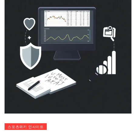
스포츠위키 인사이트