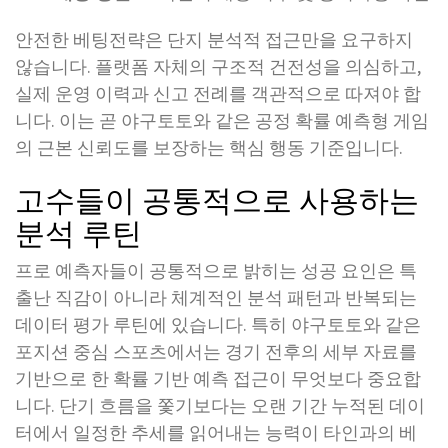
안전한 베팅전략은 단지 분석적 접근만을 요구하지
않습니다. 플랫폼 자체의 구조적 건전성을 의심하고,
실제 운영 이력과 신고 전례를 객관적으로 따져야 합
니다. 이는 곧 야구토토와 같은 공정 확률 예측형 게임
의 근본 신뢰도를 보장하는 핵심 행동 기준입니다.
고수들이 공통적으로 사용하는
분석 루틴
프로 예측자들이 공통적으로 밝히는 성공 요인은 특
출난 직감이 아니라 체계적인 분석 패턴과 반복되는
데이터 평가 루틴에 있습니다. 특히 야구토토와 같은
포지션 중심 스포츠에서는 경기 전후의 세부 자료를
기반으로 한 확률 기반 예측 접근이 무엇보다 중요합
니다. 단기 흐름을 쫓기보다는 오랜 기간 누적된 데이
터에서 일정한 추세를 읽어내는 능력이 타인과의 베