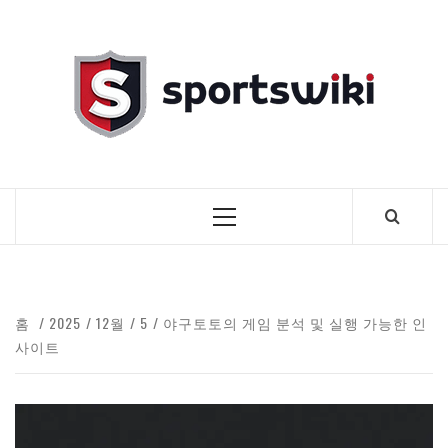
콘
텐
스
츠
로
포
건
너
츠
뛰
기
위
기
본
키
메
뉴
홈
2025
12월
5
야구토토의 게임 분석 및 실행 가능한 인
사이트