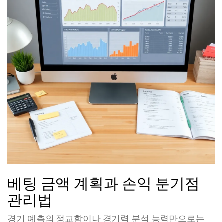
베팅 금액 계획과 손익 분기점
관리법
경기 예측의 정교함이나 경기력 분석 능력만으로는