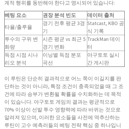
계적 행위를 동반해야 한다고 명시되어 있습니다:
베팅 요소
권장 분석 빈도
데이터 출처
경기 전후 평균 3경
Statcast, KBO 공
타율/출루율
기
식 기록
투수의 구위 변
시즌 평균 vs 최근 5
TrackMan 데이
화량
경기 변화
터
득점 시점 시나
이닝별 득점 분포
야구토토 실시
리오 분석
곡선
간 게시판
이 루틴은 단순히 결과적으로 어느 쪽이 이길지를 판
단하는 것이 아니라, 특정 조건이 충족되었을 때 그 조
건에 따라 승부가 변환될 확률을 수치화하는 데 목적
이 있습니다. 야구토토 게임의 결과는 평균적으로
70% 이상이 선발 투수 영향력에 따라 바뀌는 것으로
알려져 있으며, 이러한 요소들을 사전에 역추산하는
루틴이 고수 예측러들의 베팅 전략 핵심 중 하나입니