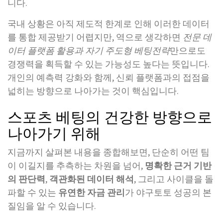
니다.
국내 상황은 아직 제도적 한계로 인해 이러한 데이터
를 통합 제공받기 어렵지만, 역으로 생각하면
전문 데
이터 플랫폼 활용과 자기 주도형 베팅전략
만으로도
경쟁력을 획득할 수 있는 가능성도 높다는 뜻입니다.
개인의 예측력 강화와 함께, 신뢰 플랫폼과의 접점을
넓히는 방향으로 나아가는 것이 핵심입니다.
스포츠 베팅의 건강한 방향으로
나아가기 위해
지금까지 살펴본 내용을 종합해보면, 단순히 어떤 팀
이 이길지를 추측하는 차원을 넘어,
명확한 근거 기반
의 판단력
,
객관화된 데이터 해석
, 그리고 사이클을 돌
파할 수 있는
유연한 자금 관리
가 야구토토 성공의 본
질임을 알 수 있습니다.