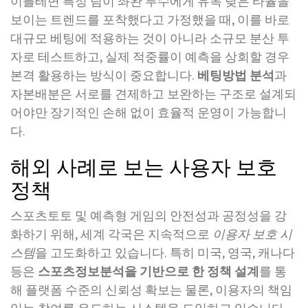
이를테면 특정 팀이 좌완 투수에게 유독 낮은 타율을
보이는 트렌드를 포착했다고 가정했을 때, 이를 바로
대규모 베팅에 적용하는 것이 아니라 소규모 분산 투
자로 테스트하고, 실제 적중률이 예측을 상회할 경우
본격 활용하는 방식이 중요합니다.
베팅방법 분석
과
자본배분은 서로를 견제하고 보완하는 구조로 설계되
어야만 장기적인 손해 없이 효율적 운영이 가능합니
다.
해외 사례로 보는 사용자 보호
정책
스포츠토토 및 예측형 게임의 안전성과 공정성을 강
화하기 위해, 세계 각국은 지속적으로
이용자 보호 시
스템
을 고도화하고 있습니다. 특히 미국, 영국, 캐나다
등은
스포츠정보분석을 기반으로 한 정책 설계
를 통
해 플랫폼 수준의 신뢰성 확보는 물론, 이용자의 책임