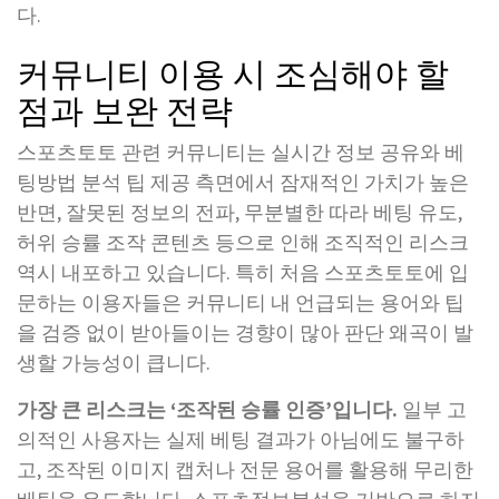
다.
커뮤니티 이용 시 조심해야 할
점과 보완 전략
스포츠토토 관련 커뮤니티는 실시간 정보 공유와 베
팅방법 분석 팁 제공 측면에서 잠재적인 가치가 높은
반면, 잘못된 정보의 전파, 무분별한 따라 베팅 유도,
허위 승률 조작 콘텐츠 등으로 인해 조직적인 리스크
역시 내포하고 있습니다. 특히 처음 스포츠토토에 입
문하는 이용자들은 커뮤니티 내 언급되는 용어와 팁
을 검증 없이 받아들이는 경향이 많아 판단 왜곡이 발
생할 가능성이 큽니다.
가장 큰 리스크는 ‘조작된 승률 인증’입니다.
일부 고
의적인 사용자는 실제 베팅 결과가 아님에도 불구하
고, 조작된 이미지 캡처나 전문 용어를 활용해 무리한