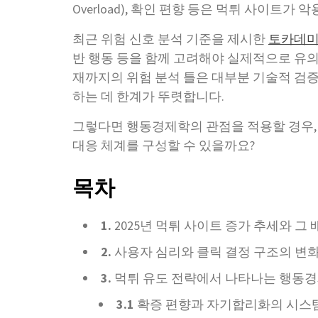
Overload), 확인 편향 등은 먹튀 사이트
최근 위험 신호 분석 기준을 제시한
토카데
반 행동 등을 함께 고려해야 실제적으로 유의
재까지의 위험 분석 틀은 대부분 기술적 검증
하는 데 한계가 뚜렷합니다.
그렇다면 행동경제학의 관점을 적용할 경우,
대응 체계를 구성할 수 있을까요?
목차
1.
2025년 먹튀 사이트 증가 추세와 그 
2.
사용자 심리와 클릭 결정 구조의 변
3.
먹튀 유도 전략에서 나타나는 행동
3.1
확증 편향과 자기합리화의 시스