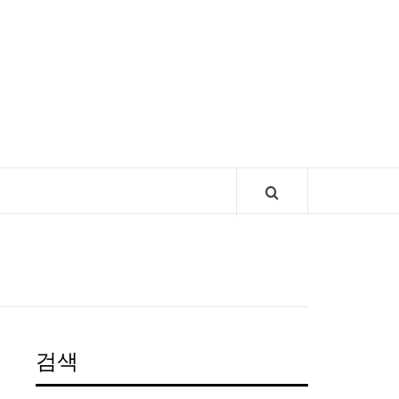
포츠 위키
검색