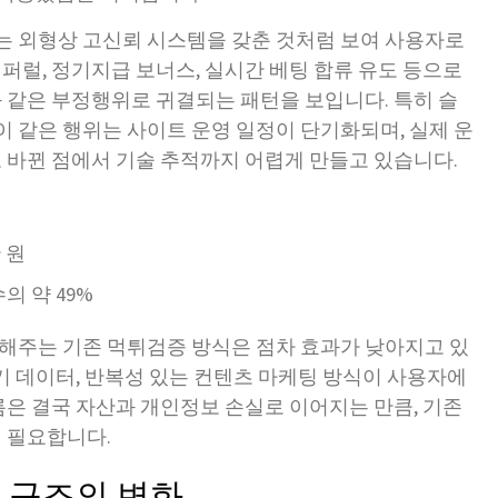
는 외형상 고신뢰 시스템을 갖춘 것처럼 보여 사용자로
퍼럴, 정기지급 보너스, 실시간 베팅 합류 유도 등으로
 같은 부정행위로 귀결되는 패턴을 보입니다. 특히 슬
 같은 행위는 사이트 운영 일정이 단기화되며, 실제 운
 바뀐 점에서 기술 추적까지 어렵게 만들고 있습니다.
 원
의 약 49%
해주는 기존 먹튀검증 방식은 점차 효과가 낮아지고 있
후기 데이터, 반복성 있는 컨텐츠 마케팅 방식이 사용자에
름은 결국 자산과 개인정보 손실로 이어지는 만큼, 기존
 필요합니다.
정 구조의 변화