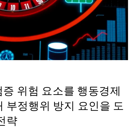
튀검증 위험 요소를 행동경제
 부정행위 방지 요인을 도
전략