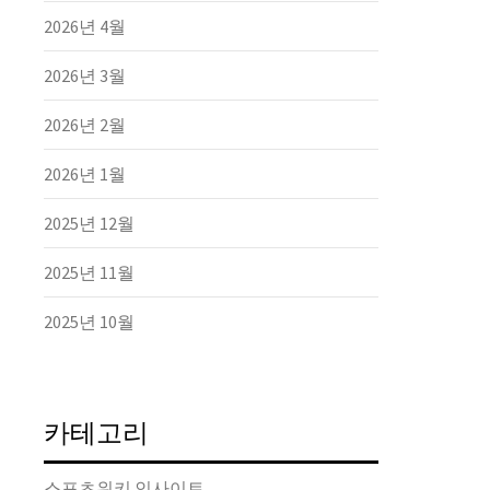
2026년 4월
2026년 3월
2026년 2월
2026년 1월
2025년 12월
2025년 11월
2025년 10월
카테고리
스포츠위키 인사이트