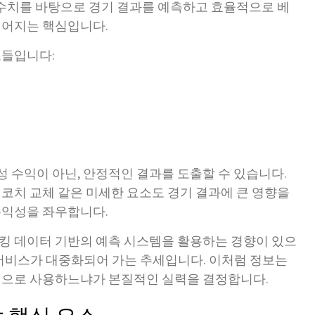
 수치를 바탕으로 경기 결과를 예측하고 효율적으로 베
이어지는 핵심입니다.
보들입니다:
 수익이 아닌, 안정적인 결과를 도출할 수 있습니다.
코치 교체 같은 미세한 요소도 경기 결과에 큰 영향을
수익성을 좌우합니다.
킹 데이터 기반의 예측 시스템을 활용하는 경향이 있으
석 서비스가 대중화되어 가는 추세입니다. 이처럼 정보는
적으로 사용하느냐가 본질적인 실력을 결정합니다.
 핵심 요소