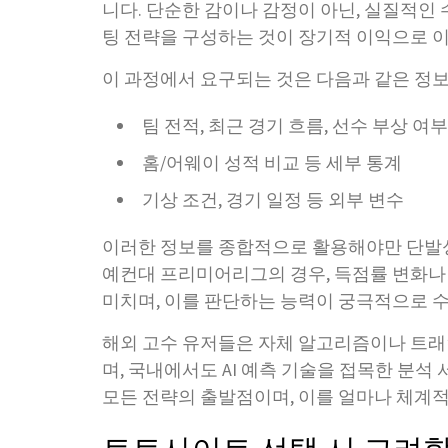
니다. 단순한 감이나 감정이 아닌, 실질적인
팅 전략을 구성하는 것이 장기적 이익으로 
이 과정에서 요구되는 것은 다음과 같은 정
팀 전적, 최근 경기 흐름, 선수 부상 여부
홈/어웨이 성적 비교 등 세부 통계
기상 조건, 경기 일정 등 외부 변수
이러한 정보를 종합적으로 활용해야만 단발성
예컨대 프리미어리그의 경우, 득점률 변화나 
미치며, 이를 판단하는 능력이 궁극적으로 
해외 고수 유저들은 자체 알고리즘이나 트래
며, 국내에서도 AI 예측 기술을 접목한 분
모든 전략의 출발점이며, 이를 얼마나 체계
토토사이트 선택 시 고려할