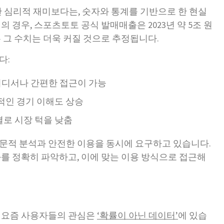
 심리적 재미보다는, 숫자와 통계를 기반으로 한 현실
 경우, 스포츠토토 공식 발매매출은 2023년 약 5조 원
 그 수치는 더욱 커질 것으로 추정됩니다.
다:
어디서나 간편한 접근이 가능
인 경기 이해도 상승
로 시장 턱을 낮춤
문적 분석과 안전한 이용을 동시에 요구하고 있습니다.
를 정확히 파악하고, 이에 맞는 이용 방식으로 접근해
 요즘 사용자들의 관심은
‘확률이 아닌 데이터’
에 있습