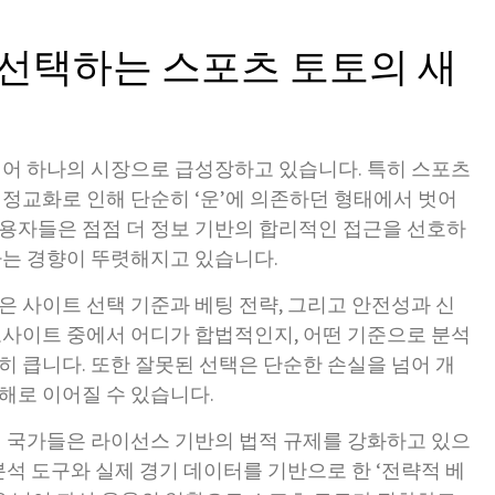
선택하는 스포츠 토토의 새
넘어 하나의 시장으로 급성장하고 있습니다. 특히 스포츠
정교화로 인해 단순히 ‘운’에 의존하던 형태에서 벗어
용자들은 점점 더 정보 기반의 합리적인 접근을 선호하
하는 경향이 뚜렷해지고 있습니다.
 사이트 선택 기준과 베팅 전략, 그리고 안전성과 신
토사이트 중에서 어디가 합법적인지, 어떤 기준으로 분석
 큽니다. 또한 잘못된 선택은 단순한 손실을 넘어 개
해로 이어질 수 있습니다.
럽 국가들은 라이선스 기반의 법적 규제를 강화하고 있으
분석 도구와 실제 경기 데이터를 기반으로 한 ‘전략적 베