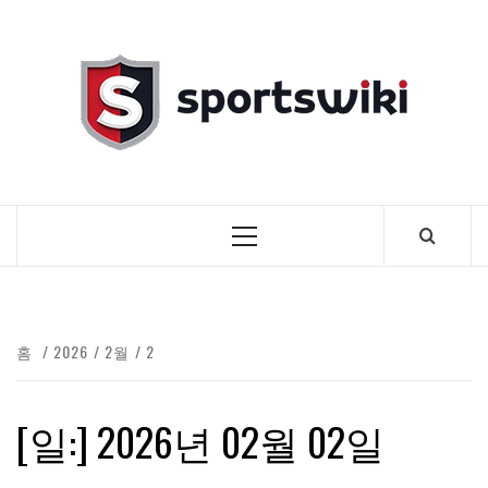
콘
텐
스
츠
로
포
건
너
츠
뛰
기
위
기
본
키
메
뉴
홈
2026
2월
2
[일:]
2026년 02월 02일