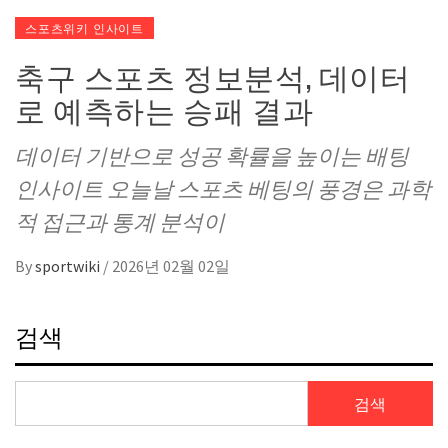
스포츠위키 인사이트
축구 스포츠 정보분석, 데이터
로 예측하는 승패 결과
데이터 기반으로 성공 확률을 높이는 배팅
인사이트 오늘날 스포츠 베팅의 풍경은 과학
적 접근과 통계 분석이
By
sportwiki
/
2026년 02월 02일
검색
검색