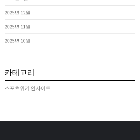
2025년 12월
2025년 11월
2025년 10월
카테고리
스포츠위키 인사이트