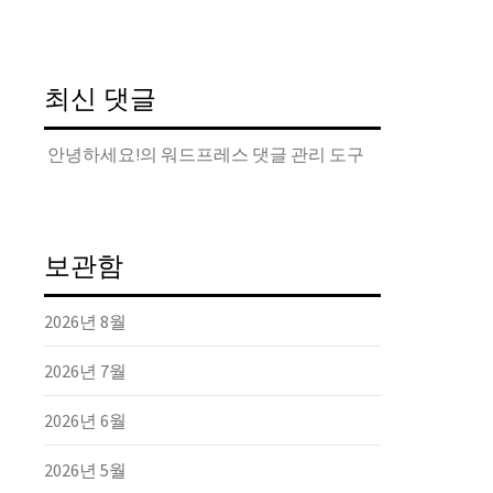
최신 댓글
안녕하세요!
의
워드프레스 댓글 관리 도구
보관함
2026년 8월
2026년 7월
2026년 6월
2026년 5월