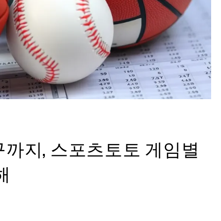
구까지, 스포츠토토 게임별
해