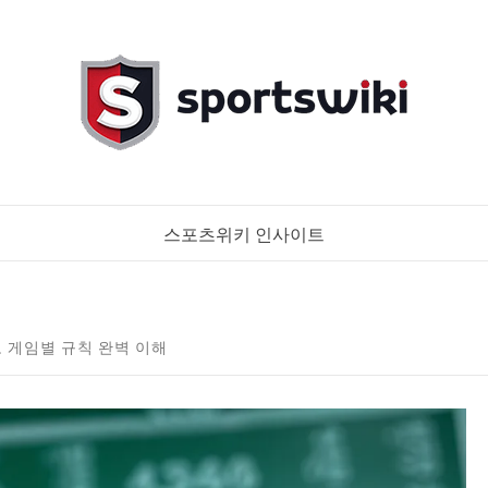
스
스포츠위키 인사이트
 게임별 규칙 완벽 이해