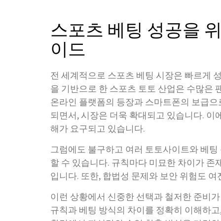
스포츠 베팅 성공을 위
이드
전 세계적으로 스포츠 베팅 시장은 빠르게 성장
을 기반으로 한 스포츠 토토 산업은 수많은 
온라인 플랫폼의 등장과 스마트폰의 보급으로
되면서, 시장은 더욱 확대되고 있습니다. 이
해가 요구되고 있습니다.
그럼에도 불구하고 여러 토토사이트와 베팅 
할 수 있습니다. 규칙마다 미묘한 차이가 존
입니다. 또한, 합법성 문제와 보안 위험도 
이런 상황에서 신중한 선택과 철저한 준비가
규칙과 베팅 방식의 차이를 정확히 이해하고,