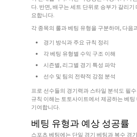
다. 반면, 배구는 세트 단위로 승부가 갈리기
요합니다.
각 종목의 룰과 베팅 유형을 구분하며, 다
경기 방식과 주요 규칙 정리
각 베팅 유형별 수익 구조 이해
시즌별, 리그별 경기 특성 파악
선수 및 팀의 전략적 강점 분석
프로 선수들의 경기력과 스타일 분석도 필수적
규칙 이해는 토토사이트에서 제공하는 베팅 
기여합니다.
베팅 유형과 예상 성공률
스포츠 베팅에는 단일 경기 베팅과 복수 경기