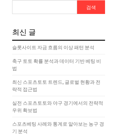
검색
최신 글
슬롯사이트 자금 흐름의 이상 패턴 분석
축구 토토 확률 분석과 데이터 기반 베팅 비
법
최신 스포츠토토 트렌드, 글로벌 현황과 전
략적 접근법
실전 스포츠토토와 야구 경기에서의 전략적
우위 확보법
스포츠베팅 사례와 통계로 알아보는 농구 경
기 분석