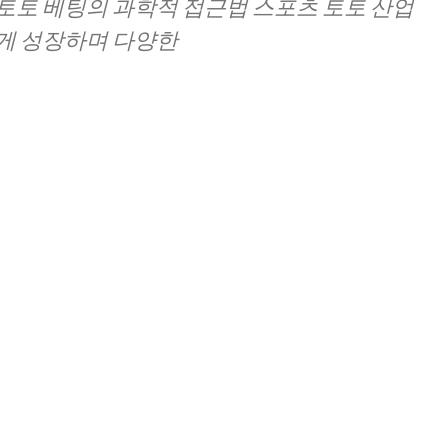
토토 베팅의 과학적 접근법 스포츠 토토 산업
게 성장하며 다양한