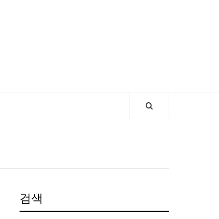
포츠 위키
검색