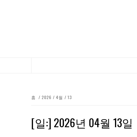
콘
텐
츠
로
건
너
뛰
기
홈
2026
4월
13
[일:]
2026년 04월 13일