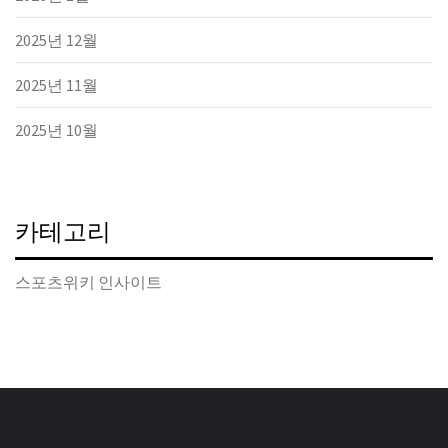
2025년 12월
2025년 11월
2025년 10월
카테고리
스포츠위키 인사이트