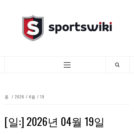
콘
텐
스
츠
로
포
건
너
츠
뛰
기
위
기
본
키
메
뉴
홈
2026
4월
19
[일:]
2026년 04월 19일