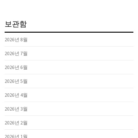
보관함
2026년 8월
2026년 7월
2026년 6월
2026년 5월
2026년 4월
2026년 3월
2026년 2월
2026년 1월