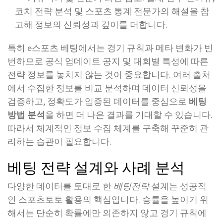
코치 전략 분석 및 스포츠 통계 전문가의 해설을 참
고해 정보의 신뢰성과 깊이를 더합니다.
특히 e스포츠 베팅에서는 경기 규칙과 메타 변화가 빈
번하므로 공식 업데이트 공지 및 대회별 특성에 따른
전략 정보를 놓치지 않는 것이 중요합니다. 여러 출처
에서 수집한 정보를 비교 분석하며 데이터 신뢰성을
검증하고, 정확도가 입증된 데이터를 중심으로
베팅
방법 분석
을 하면 더 나은 결과를 기대할 수 있습니다.
따라서 체계적인 정보 수집 체계를 구축해 꾸준히 관
리하는 습관이 필요합니다.
베팅 전략 설계와 사례 분석
다양한 데이터를 토대로 한
베팅전략
설계는 성공적
인 스포츠토토 활용의 핵심입니다. 승률을 높이기 위
해서는 단순히 확률에만 의존하지 않고 경기 규칙에