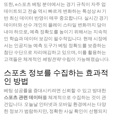
또한, e스포츠 베팅 분야에서는 경기 규칙이 자주 업
데이트되고 전술 역시 빠르게 변화하는 특성상 AI 기
반 최신 데이터 반영이 매우 중요합니다. 실시간 경기
데이터와 선수 개인의 플레이 스타일 변화까지 담아
내야 하므로, 예측 정확도를 높이기 위해서는 지속적
인 학습과 데이터 보강이 필수적입니다. 현재 시장에
서는 인공지능 예측 도구가 베팅 정확도를 보증하는
첨단 수단으로 자리매김하고 있으며, 이를 활용하는
고객들은 체계적인
베팅전략
수립이 가능해졌습니다.
스포츠 정보를 수집하는 효과적
인 방법
베팅 성공률을 증대시키려면 신뢰할 수 있고 방대한
스포츠 관련 데이터
를 체계적으로 수집하는 것이 관
건입니다. 오늘날 인터넷과 모바일 환경에서는 다양
한 정보가 범람하지만, 정확한 사실 확인이 선행되지