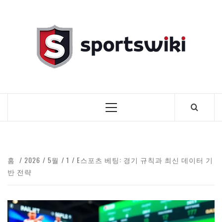
콘
텐
스
츠
로
포
건
너
츠
뛰
기
위
기
본
키
메
뉴
홈
2026
5월
1
E스포츠 베팅: 경기 규칙과 최신 데이터 기
반 전략