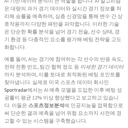
AI 기반 데이터 분석이 큰 역할을 합니다. AI 알고리즘
은 대량의 과거 경기 데이터와 실시간 경기 정보를 처
리해 승률을 예측하며, 심층 신경망을 통해 변수 간 상
호작용까지 다양한 패턴을 파악합니다. 이러한 기술
은 단순한 확률 분석을 넘어 경기 전술, 선수 상태, 경
기 환경 등 다층적인 요소를 평가해 베팅 전략을 고도
화합니다.
예를 들어, AI는 경기에 참여하는 각 선수의 반응 속도,
전략 전환 빈도, 팀간 협력 정도 등
미세한 경기 데이터
까지 분석하며, 이를 토대로 최적화된 베팅 포인트를
찾아냅니다. 실제로 미국 스포츠 데이터 회사인
Sportradar
에서는 AI 예측 모델을 도입한 이후 베팅 성
공률이 평균 12% 이상 향상했다고 보고하고 있습니
다. 이들은
스포츠정보분석
에 인공지능을 접목함으로
써 단순한 결과 예측을 넘어 위험 요소까지 사전에 경
고할 수 있는 시스템을 구축했습니다.