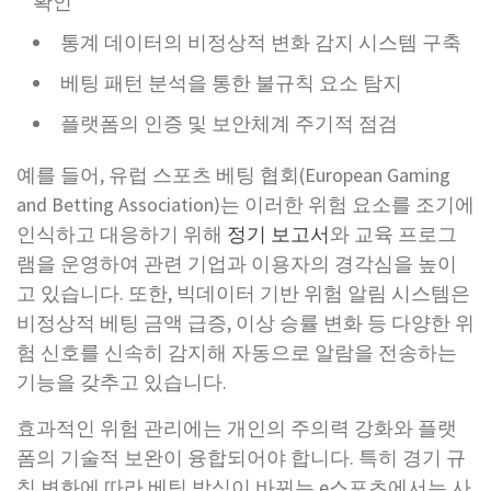
확인
통계 데이터의 비정상적 변화 감지 시스템 구축
베팅 패턴 분석을 통한 불규칙 요소 탐지
플랫폼의 인증 및 보안체계 주기적 점검
예를 들어, 유럽 스포츠 베팅 협회(European Gaming
and Betting Association)는 이러한 위험 요소를 조기에
인식하고 대응하기 위해
정기 보고서
와 교육 프로그
램을 운영하여 관련 기업과 이용자의 경각심을 높이
고 있습니다. 또한, 빅데이터 기반 위험 알림 시스템은
비정상적 베팅 금액 급증, 이상 승률 변화 등 다양한 위
험 신호를 신속히 감지해 자동으로 알람을 전송하는
기능을 갖추고 있습니다.
효과적인 위험 관리에는 개인의 주의력 강화와 플랫
폼의 기술적 보완이 융합되어야 합니다. 특히 경기 규
칙 변화에 따라 베팅 방식이 바뀌는 e스포츠에서는 사