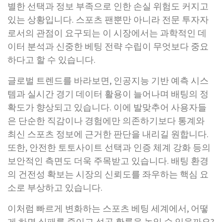
별한 선택과 정보 부족으로 인한 손실 위험도 커지고
있는 상황입니다. 스포츠 팬뿐만 아니라 전문 투자자
로서의 관점이 요구되는 이 시장에서는 과학적인 데
이터 분석과 신중한 베팅 전략 수립이 무엇보다 중요
하다고 할 수 있습니다.
글로벌 트렌드를 바라보면, 인공지능 기반 예측 시스
템과 실시간 경기 데이터 활용이 늘어나며 배팅의 정
확도가 향상되고 있습니다. 이에 발맞추어 사용자들
은 단순한 직감이나 경험에만 의존하기보다 통계와
최신 스포츠 정보에 근거한 판단을 내리길 원합니다.
또한, 안전한 토토사이트 선택과 인증 체계 강화 등의
보안적인 측면도 더욱 주목받고 있습니다. 배팅 환경
의 건전성 확보는 시장의 신뢰도를 좌우하는 핵심 요
소로 부상하고 있습니다.
이처럼 빠르게 변화하는 스포츠 베팅 세계에서, 어떻
게 하면 실패를 줄이고 성공 확률을 높일 수 있을까요?