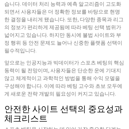
습니다. 데이터 처리 능력과 예측 알고리즘이 고도화
되면서 사용자들은 더 정확한 정보를 바탕으로 현명
한 결정을 내리게 됐습니다. 또한, 다양한 종목과 리그
의 정보가 편리하게 제공됨에 따라 베팅 선택 범위가
넓어지고 있습니다. 하지만 동시에 불법 사이트와 부
정 행위 등 안전 문제도 늘어나 신중한 플랫폼 선택이
필수적입니다.
앞으로는 인공지능과 빅데이터가 스포츠 베팅의 핵심
동력이 될 전망이며, 사용자들은 단순한 운에 기대지
않고 체계적이고 과학적인 방법을 통해 수익 모델을
구성해야 합니다. 이에 따라 베팅 고수와 초보 모두에
게 새로운 전략 개발의 필요성이 커지고 있습니다.
안전한 사이트 선택의 중요성과
체크리스트