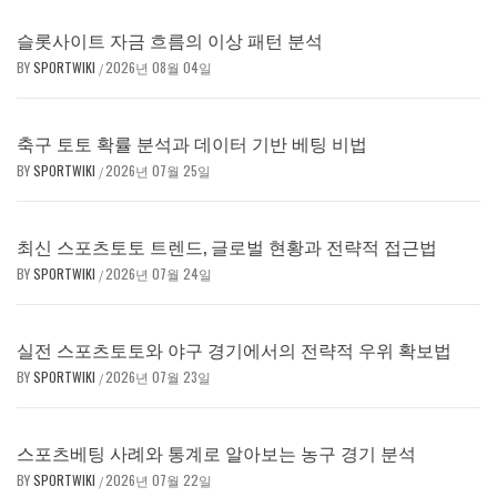
슬롯사이트 자금 흐름의 이상 패턴 분석
BY
SPORTWIKI
2026년 08월 04일
/
축구 토토 확률 분석과 데이터 기반 베팅 비법
BY
SPORTWIKI
2026년 07월 25일
/
최신 스포츠토토 트렌드, 글로벌 현황과 전략적 접근법
BY
SPORTWIKI
2026년 07월 24일
/
실전 스포츠토토와 야구 경기에서의 전략적 우위 확보법
BY
SPORTWIKI
2026년 07월 23일
/
스포츠베팅 사례와 통계로 알아보는 농구 경기 분석
BY
SPORTWIKI
2026년 07월 22일
/