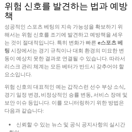
위험 신호를 발견하는 법과 예방
책
성공적인 스포츠 베팅의 지속 가능성을 확보하기 위
해서는 위험 신호를 조기에 발견하고 예방책을 세우
는 것이 절대적입니다. 특히 변화가 빠른
e스포츠 베
팅
시장에서는 경기 규칙이나 대회 환경의 미묘한 변
동이 예상치 못한 결과로 연결될 수 있습니다. 따라서
리스크 관리 체계는 모든 베터가 반드시 갖추어야 할
요소입니다.
위험 신호의 대표적인 예는 갑작스런 선수 부상 소식,
경기 일정 변경, 비정상적인 승률 변동, 서비스 장애 및
보안 이슈 등입니다. 이를 모니터링하기 위한 방법은
다음과 같습니다:
신뢰할 수 있는 뉴스 및 공식 공지사항의 실시간