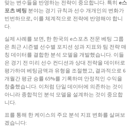
맞는 변수들을 반영하는 전략이 중요합니다. 특히
e스
포츠 베팅
분야는 경기 규칙과 선수 개개인의 변화가
빈번하므로, 이를 체계적으로 전략에 반영해야 합니
다.
실제 사례를 보면, 한 한국의 e스포츠 전문 베팅 그룹
은 최근 시즌별 선수별 포지션 성과 지표와 팀 전략 매
칭 데이터를 결합한 분석 모델을 개발했습니다. 이들
은 경기 전 미리 선수 컨디션과 상대 전략을 데이터로
평가하여 베팅금액과 유형을 조절했고, 결과적으로 6
개월간 평균 승률 65%를 기록하며 안정적인 수익을
창출했습니다. 이처럼 단일 데이터에 의존하는 것이
아니라 종합적인 분석 모델을 설계하는 것이 중요합
니다.
표를 통해 한 케이스의 주요 분석 지표 변화를 살펴보
겠습니다: