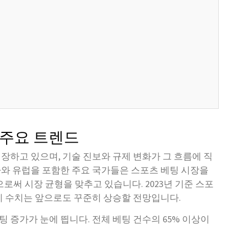
 주요 트렌드
장하고 있으며, 기술 진보와 규제 변화가 그 흐름에 직
아와 유럽을 포함한 주요 국가들은 스포츠 베팅 시장을
 시장 균형을 맞추고 있습니다. 2023년 기준 스포
이 수치는 앞으로도 꾸준히 상승할 전망입니다.
 증가가 눈에 띕니다. 전체 베팅 건수의 65% 이상이