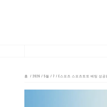
콘
텐
츠
로
건
너
뛰
기
홈
2026
5월
7
E스포츠 스포츠토토 베팅 성공