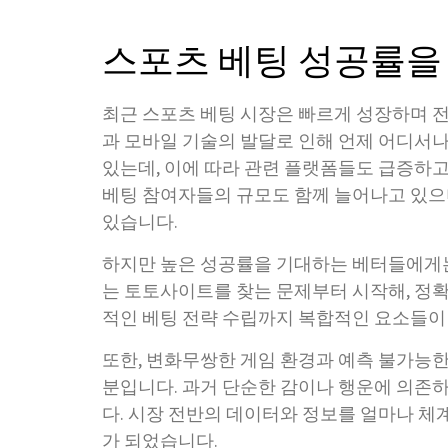
스포츠 베팅 성공률을
최근 스포츠 베팅 시장은 빠르게 성장하며 전
과 모바일 기술의 발달로 인해 언제 어디서
있는데, 이에 따라 관련 플랫폼들도 급증하
베팅 참여자들의 규모도 함께 늘어나고 있으
있습니다.
하지만 높은 성공률을 기대하는 베터들에게는
는 토토사이트를 찾는 문제부터 시작해, 정확
적인 베팅 전략 수립까지 복합적인 요소들이
또한, 변화무쌍한 게임 환경과 예측 불가능한 
분입니다. 과거 단순한 감이나 행운에 의존
다. 시장 전반의 데이터와 정보를 얼마나 
가 되었습니다.