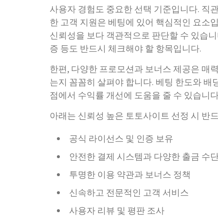
사용자 경험도 중요한 선택 기준입니다. 직관
한 고객 지원은 베팅에 있어 핵심적인 요소
신뢰성을 보다 객관적으로 판단할 수 있습니다.
증 등도 반드시 체크해야 할 항목입니다.
한편, 다양한 프로모션과 보너스 제공은 매력
는지 꼼꼼히 살펴야 합니다. 베팅 한도와 배
점에서 수익률 개선에 도움을 줄 수 있습니다
아래는 신뢰성 높은 토토사이트 선정 시 반
공식 라이선스 및 인증 보유
안전한 결제 시스템과 다양한 출금 수단
투명한 이용 약관과 보너스 정책
신속하고 전문적인 고객 서비스
사용자 리뷰 및 평판 조사