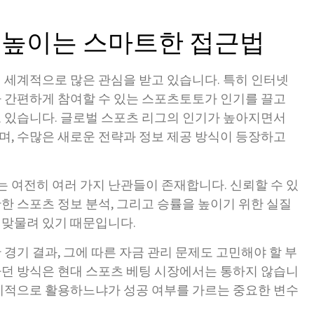
 높이는 스마트한 접근법
 세계적으로 많은 관심을 받고 있습니다. 특히 인터넷
나 간편하게 참여할 수 있는 스포츠토토가 인기를 끌고
고 있습니다. 글로벌 스포츠 리그의 인기가 높아지면서
며, 수많은 새로운 전략과 정보 제공 방식이 등장하고
 여전히 여러 가지 난관들이 존재합니다. 신뢰할 수 있
한 스포츠 정보 분석, 그리고 승률을 높이기 위한 실질
 맞물려 있기 때문입니다.
경기 결과, 그에 따른 자금 관리 문제도 고민해야 할 부
하던 방식은 현대 스포츠 베팅 시장에서는 통하지 않습니
체계적으로 활용하느냐가 성공 여부를 가르는 중요한 변수