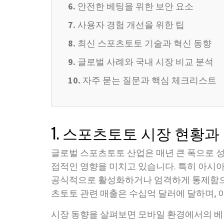
6.
안전한 베팅을 위한 보안 요소
7.
사용자 경험 개선을 위한 팁
8.
최신 스포츠토토 기술과 혁신 동향
9.
글로벌 사례와 국내 시장 비교 분석
10.
자주 묻는 질문과 핵심 체크리스트
1. 스포츠토토 시장 현황과
글로벌 스포츠토토 산업은 매년 큰 폭으로 성
접적인 영향을 미치고 있습니다. 특히 아시
공식적으로 활성화하거나 엄격하게 통제함으로써
츠토토 관련 매출은 수십억 달러에 달하며, 
시장 동향을 살펴보면 모바일 환경에서의 베팅