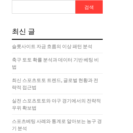
검색
최신 글
슬롯사이트 자금 흐름의 이상 패턴 분석
축구 토토 확률 분석과 데이터 기반 베팅 비
법
최신 스포츠토토 트렌드, 글로벌 현황과 전
략적 접근법
실전 스포츠토토와 야구 경기에서의 전략적
우위 확보법
스포츠베팅 사례와 통계로 알아보는 농구 경
기 분석