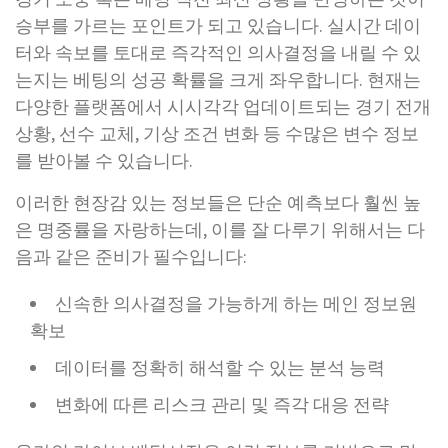
승부를 가르는 포인트가 되고 있습니다. 실시간 데이
터와 속보를 토대로 즉각적인 의사결정을 내릴 수 있
는지는 베팅의 성공 확률을 크게 좌우합니다. 현재는
다양한 플랫폼에서 시시각각 업데이트되는 경기 전개
상황, 선수 교체, 기상 조건 변화 등 수많은 변수 정보
를 받아볼 수 있습니다.
이러한 현장감 있는 정보들은 단순 예측보다 훨씬 높
은 명중률을 자랑하는데, 이를 잘 다루기 위해서는 다
음과 같은 준비가 필수입니다:
신속한 의사결정을 가능하게 하는 메인 정보원
확보
데이터를 정확히 해석할 수 있는 분석 능력
변화에 따른 리스크 관리 및 즉각 대응 전략