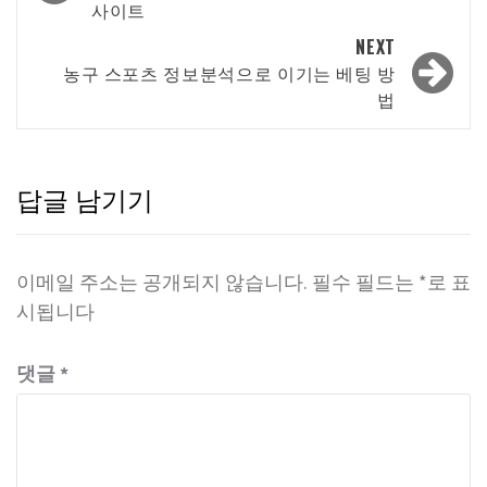
사이트
NEXT
농구 스포츠 정보분석으로 이기는 베팅 방
법
답글 남기기
이메일 주소는 공개되지 않습니다.
필수 필드는
*
로 표
시됩니다
댓글
*