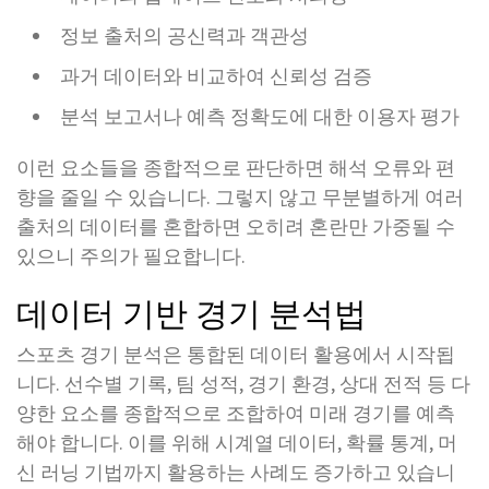
정보 출처의 공신력과 객관성
과거 데이터와 비교하여 신뢰성 검증
분석 보고서나 예측 정확도에 대한 이용자 평가
이런 요소들을 종합적으로 판단하면 해석 오류와 편
향을 줄일 수 있습니다. 그렇지 않고 무분별하게 여러
출처의 데이터를 혼합하면 오히려 혼란만 가중될 수
있으니 주의가 필요합니다.
데이터 기반 경기 분석법
스포츠 경기 분석은 통합된 데이터 활용에서 시작됩
니다. 선수별 기록, 팀 성적, 경기 환경, 상대 전적 등 다
양한 요소를 종합적으로 조합하여 미래 경기를 예측
해야 합니다. 이를 위해 시계열 데이터, 확률 통계, 머
신 러닝 기법까지 활용하는 사례도 증가하고 있습니