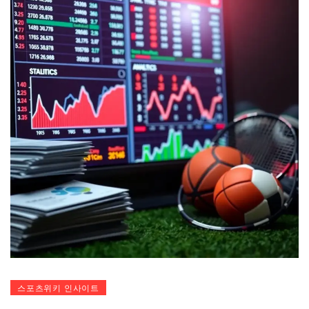
스포츠위키 인사이트