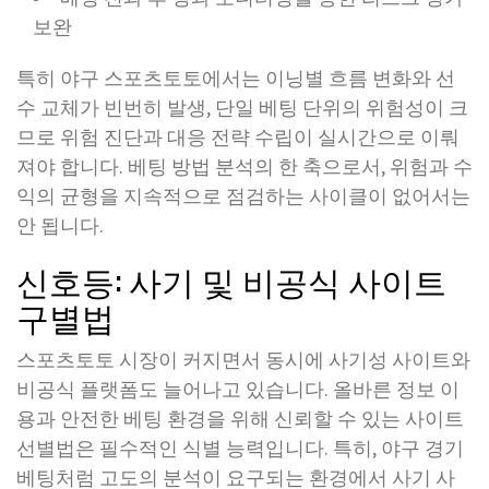
보완
특히 야구 스포츠토토에서는 이닝별 흐름 변화와 선
수 교체가 빈번히 발생, 단일 베팅 단위의 위험성이 크
므로 위험 진단과 대응 전략 수립이 실시간으로 이뤄
져야 합니다. 베팅 방법 분석의 한 축으로서, 위험과 수
익의 균형을 지속적으로 점검하는 사이클이 없어서는
안 됩니다.
신호등: 사기 및 비공식 사이트
구별법
스포츠토토 시장이 커지면서 동시에 사기성 사이트와
비공식 플랫폼도 늘어나고 있습니다. 올바른 정보 이
용과 안전한 베팅 환경을 위해 신뢰할 수 있는 사이트
선별법은 필수적인 식별 능력입니다. 특히, 야구 경기
베팅처럼 고도의 분석이 요구되는 환경에서 사기 사