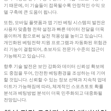
기 때문에, 이 기술들이 접목될수록 안정적인 수익 모
델 구축에 큰 도움이 됩니다.
또한, 모바일 플랫폼과 앱 기반 베팅 시스템의 발전은
사용자 맞춤형 전략 설정과 빠른 데이터 전달을 더욱
용이하게 함으로써 실전 적용성을 높이고 있습니다.
개인화된 베팅전략 지원 프로그램과 자동화된 위험관
리 기능이 결합되어, 초보자도 전문가 수준의 접근이
가능해지고 있습니다.
향후 기술 발전은 보안 강화와 데이터 신뢰성 확보에
도 중점을 두어, 안전한 베팅환경을 조성하는 데 기여
할 것입니다. 신뢰할 수 있는 정보 선택과 지속적 업데
이트가 가능해짐에 따라, 체계적인 스포츠토토 확률
분석과 베팅방법 분석이 더욱 민주화되고 대중화될
전망입니다.