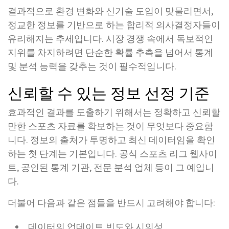
결과적으로 환경 변화와 신기술 도입이 맞물리면서,
정교한 정보를 기반으로 하는 합리적 의사결정자들이
유리해지는 추세입니다. 시장 경쟁 속에서 독보적인
지위를 차지하려면 단순한 확률 추측을 넘어서 통계
및 분석 능력을 갖추는 것이 필수적입니다.
신뢰할 수 있는 정보 선정 기준
효과적인 결과를 도출하기 위해서는 정확하고 신뢰할
만한 스포츠 자료를 확보하는 것이 무엇보다 중요합
니다. 정보의 출처가 투명하고 최신 데이터임을 확인
하는 첫 단계는 기본입니다. 공식 스포츠 리그 웹사이
트, 공인된 통계 기관, 전문 분석 업체 등이 그 예입니
다.
더불어 다음과 같은 점들을 반드시 고려해야 합니다:
데이터의 업데이트 빈도와 시의성