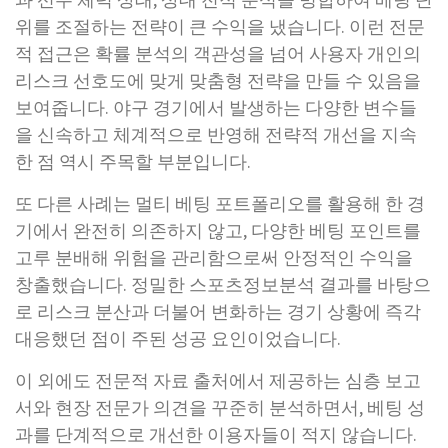
위를 조절하는 전략이 큰 수익을 냈습니다. 이런 전문
적 접근은 확률 분석의 객관성을 넘어 사용자 개인의
리스크 선호도에 맞게 맞춤형 전략을 만들 수 있음을
보여줍니다. 야구 경기에서 발생하는 다양한 변수들
을 신속하고 체계적으로 반영해 전략적 개선을 지속
한 점 역시 주목할 부분입니다.
또 다른 사례는 멀티 베팅 포트폴리오를 활용해 한 경
기에서 완전히 의존하지 않고, 다양한 베팅 포인트를
고루 분배해 위험을 관리함으로써 안정적인 수익을
창출했습니다. 정밀한 스포츠정보분석 결과를 바탕으
로 리스크 분산과 더불어 변화하는 경기 상황에 즉각
대응했던 점이 주된 성공 요인이었습니다.
이 외에도 전문적 자료 출처에서 제공하는 심층 보고
서와 현장 전문가 의견을 꾸준히 분석하면서, 베팅 성
과를 단계적으로 개선한 이용자들이 적지 않습니다.