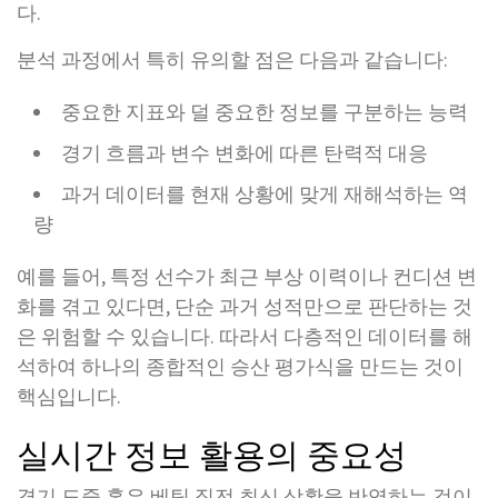
다.
분석 과정에서 특히 유의할 점은 다음과 같습니다:
중요한 지표와 덜 중요한 정보를 구분하는 능력
경기 흐름과 변수 변화에 따른 탄력적 대응
과거 데이터를 현재 상황에 맞게 재해석하는 역
량
예를 들어, 특정 선수가 최근 부상 이력이나 컨디션 변
화를 겪고 있다면, 단순 과거 성적만으로 판단하는 것
은 위험할 수 있습니다. 따라서 다층적인 데이터를 해
석하여 하나의 종합적인 승산 평가식을 만드는 것이
핵심입니다.
실시간 정보 활용의 중요성
경기 도중 혹은 베팅 직전 최신 상황을 반영하는 것이