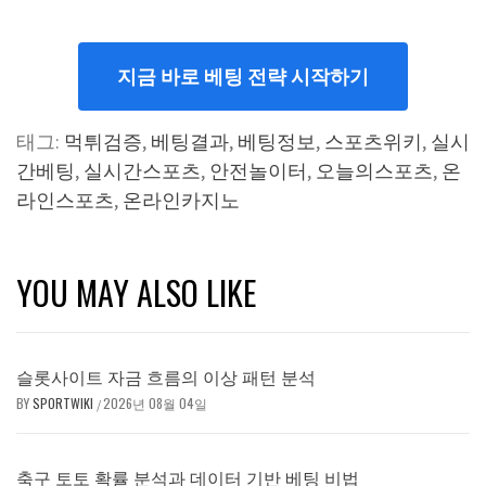
지금 바로 베팅 전략 시작하기
태그:
먹튀검증
,
베팅결과
,
베팅정보
,
스포츠위키
,
실시
간베팅
,
실시간스포츠
,
안전놀이터
,
오늘의스포츠
,
온
라인스포츠
,
온라인카지노
YOU MAY ALSO LIKE
슬롯사이트 자금 흐름의 이상 패턴 분석
BY
SPORTWIKI
2026년 08월 04일
/
축구 토토 확률 분석과 데이터 기반 베팅 비법