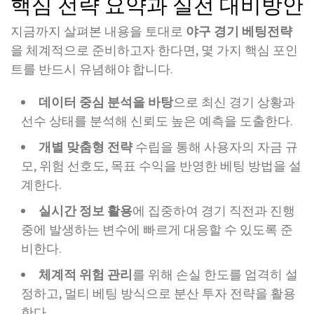
핵심 전략 요약과 실전 대비방안
지금까지 살펴본 내용을 토대로
야구 경기 베팅전략
을 체계적으로 준비하고자 한다면, 몇 가지 핵심 포인
트를 반드시 유념해야 합니다.
데이터 중심 분석을 바탕
으로 최신 경기 상황과
선수 상태를 분석해 신뢰도 높은 예측을 도출한다.
개별 맞춤형 전략
수립을 통해 사용자의 자금 규
모, 위험 선호도, 목표 수익을 반영한 베팅 방법을 설
계한다.
실시간 정보 활용
에 집중하여 경기 직전과 진행
중에 발생하는 변수에 빠르게 대응할 수 있도록 준
비한다.
체계적 위험 관리
를 위해 손실 한도를 엄격히 설
정하고, 멀티 베팅 방식으로 분산 투자 전략을 활용
한다.