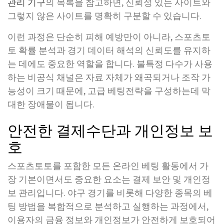
관리 기구
의 목록을 참고하면, 신뢰성 있는 사이트와
그렇지 않은 사이트를 명확히 구분할 수 있습니다.
이런 과정은 단순히 피해 예방만이 아니라, 스포츠토
토 확률 분석과 경기 데이터 해석의 신뢰도를 유지하
는 데에도 중요한 역할을 합니다. 불특정 다수가 사용
하는 비공식 채널은 자료 자체가 왜곡되거나 조작 가
능성이 크기 때문에, 고급 베팅전략을 구성하는데 막
대한 장애물이 됩니다.
안전한 결제수단과 개인정보 보
호
스포츠토토를 포함한 모든 온라인 베팅 활동에서 가
장 기본이면서도 중요한 요소는 결제 보안 및 개인정
보 관리입니다. 야구 경기를 비롯해 다양한 종목의 베
팅 방법을 복합적으로 분석하고 실행하는 과정에서,
이용자의 금융 정보와 개인정보가 안전하게 보호되어