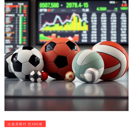
스포츠위키 인사이트