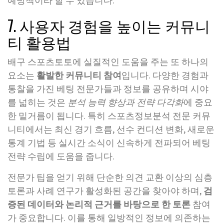
예방책이라 할 수 있습니다.
7. 사용자 경험을 높이는 커뮤니
티 활용법
배구 스포츠토토에 실질적인 도움을 주는 또 하나의
요소는
활발한 커뮤니티 참여
입니다. 다양한 경험과
통찰을 가진 베팅 전문가들과 정보를 공유하며 시야
를 넓히는 것은
분석 능력 향상과 전략 다각화
에 중요
한 밑거름이 됩니다. 특히 스포츠정보분석 전문 커뮤
니티에서는 최신 경기 흐름, 선수 컨디션 변화, 새로운
통계 기법 등 실시간 소식이 신속하게 전파되어 베팅
전략 수립에 도움을 줍니다.
전문가 팁을 얻기 위해 단순한 의견 교환 이상의 심층
토론과 사례 연구가 활성화된 공간을 찾아야 하며,
검
증된 데이터와 논리적 근거를 바탕으로 한 토론
참여
가 중요합니다. 이를 통해 일방적인 정보에 의존하는