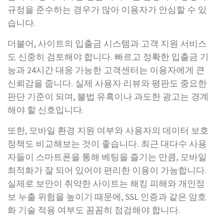
규정을 준수하는 경우가 많아 이용자가 안심할 수 있
습니다.
더불어, 사이트의 입출금 시스템과 고객 지원 서비스
도 신중히 검토해야 합니다. 빠르고 정확한 입출금 기
능과 24시간 대응 가능한 고객센터는 이용자에게 큰
신뢰감을 줍니다. 실제 사용자 리뷰와 평판도 중요한
판단 기준이 되며, 불법 유혹이나 과도한 광고는 경계
해야 할 신호입니다.
또한, 모바일 환경 지원 여부와 사용자의 데이터 보호
정책도 비교해보는 것이 좋습니다. 최근 대다수 사용
자들이 스마트폰을 통해 베팅을 즐기는 만큼, 모바일
최적화가 잘 되어 있어야 편리한 이용이 가능합니다.
실제로 보안이 취약한 사이트는 해킹 피해와 개인정
보 누출 위험을 높이기 때문에, SSL 인증과 같은 암호
화 기술 적용 여부도 꼼꼼히 점검해야 합니다.