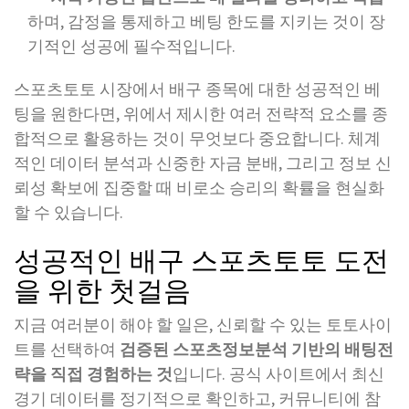
하며, 감정을 통제하고 베팅 한도를 지키는 것이 장
기적인 성공에 필수적입니다.
스포츠토토 시장에서 배구 종목에 대한 성공적인 베
팅을 원한다면, 위에서 제시한 여러 전략적 요소를 종
합적으로 활용하는 것이 무엇보다 중요합니다. 체계
적인 데이터 분석과 신중한 자금 분배, 그리고 정보 신
뢰성 확보에 집중할 때 비로소 승리의 확률을 현실화
할 수 있습니다.
성공적인 배구 스포츠토토 도전
을 위한 첫걸음
지금 여러분이 해야 할 일은, 신뢰할 수 있는 토토사이
트를 선택하여
검증된 스포츠정보분석 기반의 배팅전
략을 직접 경험하는 것
입니다. 공식 사이트에서 최신
경기 데이터를 정기적으로 확인하고, 커뮤니티에 참