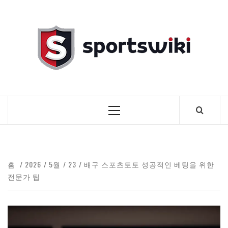
콘
텐
스
츠
로
포
건
너
츠
뛰
기
위
기
본
키
메
뉴
홈
2026
5월
23
배구 스포츠토토 성공적인 베팅을 위한
전문가 팁