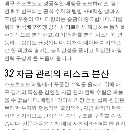
배구 스포츠토토 성공적인 베팅을 도모하려면, 경기
전후로 발표되는 공식 수치와 팀별 KPI(핵심 성과 지
표)를 꾸준히 모니터링하는 습관이 중요합니다. 이를
위해
한국배구연맹 공식 사이트
에서 제공하는 통계를
주기적으로 분석하고, AI 기반 확률 분석 시스템과 연
동하는 방법도 권장됩니다. 이처럼 데이터를 기반으
로 한 객관적 평가는 불확실성을 줄이고 확실한 배팅
전략 구상에 큰 도움이 됩니다.
3.2 자금 관리와 리스크 분산
스포츠토토 베팅에서 꾸준한 수익을 올리기 위해 배
구 경기의 특성을 감안한 자금 관리 전략 수립은 빼놓
을 수 없습니다. 베팅에 있어서 가장 흔한 실패 원인은
무리한 투자와 충동적인 결정인데, 자금 관리가 탄탄
하면 장기적으로 안정적인 수익 구조를 구축할 수 있
습니다. 전문가들은 전체 배팅 자본의 3~5%를 한 경기