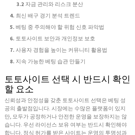
3.2
자금 관리와 리스크 분산
4.
최신 배구 경기 분석 트렌드
5.
베팅 중 주의해야 할 위험 신호 파악법
6.
토토사이트 보안과 개인정보 보호
7.
사용자 경험을 높이는 커뮤니티 활용법
8.
지속 가능한 베팅 습관 만들기
토토사이트 선택 시 반드시 확인
할 요소
신뢰성과 안정성을 갖춘 토토사이트 선택은 베팅 성
공의 출발점입니다. 시장에는 수많은 플랫폼이 있지
만, 모두가 공정하거나 안전한 운영을 보장하지는 않
습니다. 우선 라이선스 보유 여부는 반드시 확인해야
합니다. 정식 허가를 받은 사이트는 운영의 투명성과