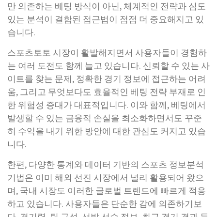
만 의존하는 베팅 방식이 아닌, 체계적인 전략과 심도
있는 분석이 결합된 접근법이 점점 더 중요해지고 있
습니다.
스포츠토토 시장이 활발해지면서 사용자들이 경험하
는 여러 도전도 함께 늘고 있습니다. 신뢰할 수 있는 사
이트를 찾는 문제, 정확한 경기 정보에 접근하는 어려
움, 그리고 무엇보다도 효율적인 베팅 전략 부재로 인
한 위험성 증대가 대표적입니다. 이와 함께, 베팅에서
발생할 수 있는 금융적 손실을 최소화하면서도 꾸준
히 수익을 내기 위한 방안에 대한 관심도 커지고 있습
니다.
한편, 다양한 통계와 데이터 기반의 스포츠 정보분석
기법은 이미 해외 선진 시장에서 널리 활용되어 왔으
며, 국내 시장도 이러한 글로벌 트렌드에 빠르게 적응
하고 있습니다. 사용자들은 단순한 감에 의존하기보
다, 경기력, 팀 구성, 선발 선수 정보, 최근 경기 결과 등