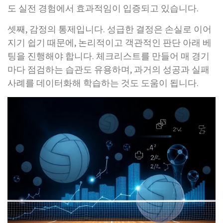
도 실전 경험에서 효과적임이 입증되고 있습니다.
셋째, 감정의 통제입니다. 성급한 결정은 손실로 이어
지기 쉽기 때문에, 논리적이고 객관적인 판단 아래 베
팅을 진행해야 합니다. 체크리스트를 만들어 매 경기
마다 점검하는 습관도 유용하며, 과거의 성공과 실패
사례를 데이터화해 학습하는 것도 도움이 됩니다.