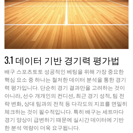
3.1 데이터 기반 경기력 평가법
배구 스포츠토토 성공적인 베팅을 위해 가장 중요한
핵심 요소 중 하나는 철저한 데이터 분석을 통한 경기
력 평가입니다. 단순히 경기 결과만을 고려하는 것이
아니라, 선수 개개인의 컨디션, 최근 경기 성적, 팀 전
략 변화, 상대 팀과의 전적 등 다각도의 지표를 면밀히
체크하는 것이 필수적입니다. 특히 배구는 세트마다
경기 양상이 급변하기 때문에 실시간 데이터에 기반
한 분석 역량이 더욱 요구됩니다.