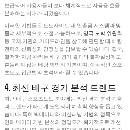
보급되어 사용자들이 보다 체계적으로 자금을 효율
분배하는 시대가 되었습니다.
이러한 기법들은 토토사이트 내 입출금 시스템과 맞
물려 세부적으로 조절 가능하므로,
영국 도박 위원회
등 국제 기관의 가이드라인을 참고해 판단할 때 베팅
전략의 신뢰성과 안정성을 담보할 수 있습니다. 결국,
철저한 자금 관리는 배구 경기 결과의 불확실성에도
흔들리지 않는 베팅 방법의 기본이며, 성공적인 스포
츠토토 접근법의 초석이라 할 수 있습니다.
4. 최신 배구 경기 분석 트렌드
최근 배구 스포츠토토 분야에는 최신 경기 분석 기술
과 트렌드가 빠르게 도입되어 예측력 향상을 돕고 있
습니다. 특히 빅데이터와 머신러닝 기법의 접목으로
인해 데이터 기반 분석의 정밀도가 획기적으로 개선
된 상황입니다. 물리적 움직임을 추적하는 센서 기술