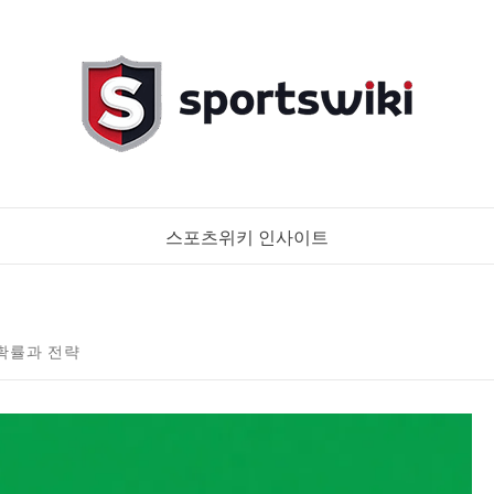
스
스포츠위키 인사이트
 확률과 전략