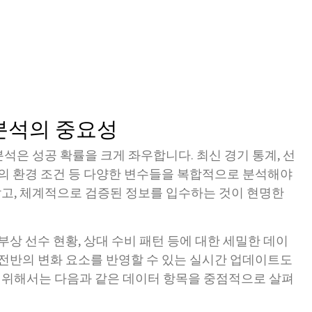
분석의 중요성
석은 성공 확률을 크게 좌우합니다. 최신 경기 통계, 선
기장의 환경 조건 등 다양한 변수들을 복합적으로 분석해야
않고, 체계적으로 검증된 정보를 입수하는 것이 현명한
 부상 선수 현황, 상대 수비 패턴 등에 대한 세밀한 데이
기 전반의 변화 요소를 반영할 수 있는 실시간 업데이트도
 위해서는 다음과 같은 데이터 항목을 중점적으로 살펴