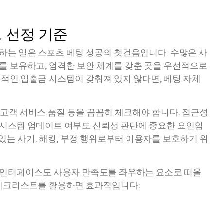
 선정 기준
하는 일은 스포츠 베팅 성공의 첫걸음입니다. 수많은 사
를 보유하고, 엄격한 보안 체계를 갖춘 곳을 우선적으로
적인 입출금 시스템이 갖춰져 있지 않다면, 베팅 자체
, 고객 서비스 품질 등을 꼼꼼히 체크해야 합니다. 접근성
시스템 업데이트 여부도 신뢰성 판단에 중요한 요인입
 있는 사기, 해킹, 부정 행위로부터 이용자를 보호하기 위
 인터페이스도 사용자 만족도를 좌우하는 요소로 떠올
 체크리스트를 활용하면 효과적입니다: