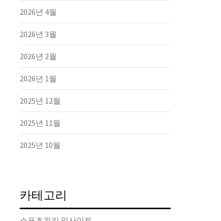
2026년 4월
2026년 3월
2026년 2월
2026년 1월
2025년 12월
2025년 11월
2025년 10월
카테고리
스포츠위키 인사이트