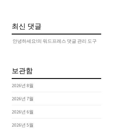
최신 댓글
안녕하세요!
의
워드프레스 댓글 관리 도구
보관함
2026년 8월
2026년 7월
2026년 6월
2026년 5월