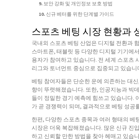
9.
보안 강화 및 개인정보 보호 방법
10.
신규 베터를 위한 단계별 가이드
스포츠 베팅 시장 현황과 
국내외 스포츠 베팅 산업은 디지털 전환과 함
스마트폰, 태블릿 등 다양한 디지털 기기에서
용자가 참여하고 있습니다. 전 세계 스포츠 
리그와 토너먼트 중심으로 집중되고 있습니
베팅 참여자들은 단순한 운에 의존하는 대신
향이 뚜렷해졌습니다. 또한, 인공지능과 빅
들이 정밀한 경기 예측에 힘쓰고 있습니다. 
가 곧 경쟁력이 되며, 결과적으로 베팅 성공
한편, 다양한 스포츠 종목과 여러 형태의 베
시장은 더욱 복잡해졌습니다. 많은 신규 진
하고 신뢰할 만한 방법을 찾아 헤매고 있습니