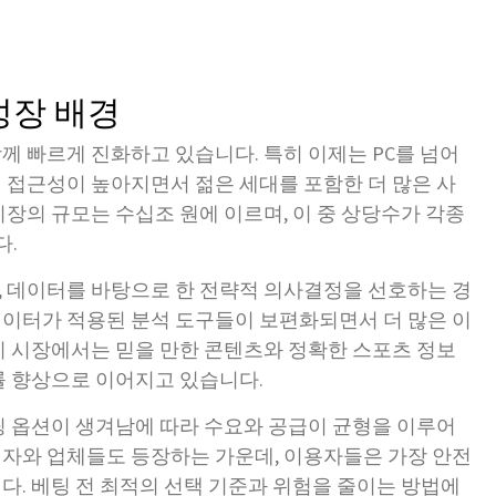
성장 배경
께 빠르게 진화하고 있습니다. 특히 이제는 PC를 넘어
 접근성이 높아지면서 젊은 세대를 포함한 더 많은 사
시장의 규모는 수십조 원에 이르며, 이 중 상당수가 각종
다.
, 데이터를 바탕으로 한 전략적 의사결정을 선호하는 경
데이터가 적용된 분석 도구들이 보편화되면서 더 많은 이
이 시장에서는 믿을 만한 콘텐츠와 정확한 스포츠 정보
률 향상으로 이어지고 있습니다.
팅 옵션이 생겨남에 따라 수요와 공급이 균형을 이루어
입자와 업체들도 등장하는 가운데, 이용자들은 가장 안전
다. 베팅 전 최적의 선택 기준과 위험을 줄이는 방법에