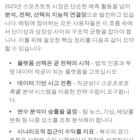
2025년 스포츠토토 시장은 단순한 예측 활동을 넘어
분석, 전략, 선택의 지능적 연결망
으로 발전하고 있습
니다. 베팅에 참여하는 모든 사용자들은 이 흐름 속에
서 단기성과 성장성 사이의 구조적 균형을 잡아야 합
니다. 이를 위해 필요한 핵심 정리를 다음과 같이 요약
할 수 있습니다:
플랫폼 선택은 곧 전략의 시작
– 법적 인증과 투
명 데이터 제공이 되는 플랫폼을 고르십시오.
데이터 기반 사고 전환
– 직관보다
스포츠토토
확률 분석
시스템을 이용한 전략 수립이 요구됩니
다.
변수 분석이 승률을 결정
– 팀 뉴스, 기상, 배당률
변화 등 다중 요소를 조회·분석해야 합니다.
시나리오적 접근이 수익률 지표
– 복수의 경기
흐름을 상정해 수익 시뮬레이션 전략을 설계하십시