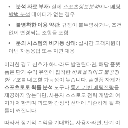
분석 자료 부재:
실제
스포츠정보분석
이나
베팅
방법 분석
데이터가 없는 경우
불명확한 이용 약관:
규정이 불투명하거나, 조건
없이 변경되는 조항을 포함
문의 시스템의 비가동 상태:
실시간 고객지원이
아닌 자동응답 또는 지연 대응
이러한 경고 신호가 하나라도 발견된다면, 해당 플랫
폼은 단기 수익 유인에 집착한
비효율적이고 불공정
한 구조
를 내포할 가능성이 높습니다. 플랫폼 자체가
스포츠토토 확률 분석
도구나
통계 기반 베팅전략
을
제공하지 않는다면, 사용자 스스로도 전략 개발의 여
지가 제한되며 과도한 감정적 선택에 의존하게 될 확
률이 커집니다.
따라서 장기적 수익을 기대하는 사용자라면, 단기 이