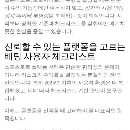
히 수익 가능성에만 주목하지 말고,
장기적 사용 안정
성과 데이터 투명성
을 분석하는 것이 핵심입니다. 시
작부터 명확한 기준과 체크리스트를 갖춰야만 예기치
못한 손실을 줄일 수 있습니다.
신뢰할 수 있는 플랫폼을 고르는
베팅 사용자 체크리스트
스포츠토토 플랫폼 선택은 단순한 편의성의 문제가
아니라
리스크와 수익률을 결정짓는 본질적인 전략
선택
입니다. 특히 2025년 이후의 사용자 환경은 더 복
잡해졌고, 이에 따라 체크리스트 기반 판단이 요구됩
니다.
아래는 플랫폼을 선택할 때 고려해야 할 대표적인 항
목입니다: