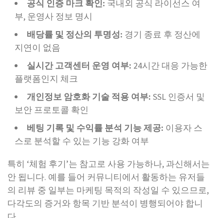
공식 인증 마크 확인:
국내외 공식 라이선스 여
부, 운영사 정보 명시
배당률 및 정산의 투명성:
경기 종료 후 정산에
지연이 없음
실시간 고객센터 운영 여부:
24시간 대응 가능한
플랫폼인지 체크
개인정보 암호화 기술 적용 여부:
SSL 인증서 및
보안 프로토콜 확인
베팅 기록 및 수익률 분석 기능 제공:
이용자 스
스로 분석할 수 있는 기능 강화 여부
특히 ‘체험 후기’는 참고로 사용 가능하나, 과신해서는
안 됩니다. 예를 들어 커뮤니티에서 활동하는 유저들
의 리뷰 중 일부는 마케팅 목적의 작성일 수 있으므로,
다각도의 증거와 항목 기반 분석이 병행되어야 합니
다.