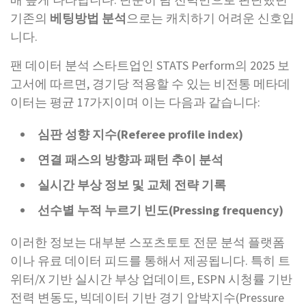
기존의
베팅방법 분석
으로는 캐치하기 어려운 신호입
니다.
팬 데이터 분석 스타트업인 STATS Perform의 2025 보
고서에 따르면, 경기당 적용할 수 있는 비전통 메타데
이터는 평균 17가지이며 이는 다음과 같습니다:
심판 성향 지수(Referee profile index)
연결 패스의 방향과 패턴 추이 분석
실시간 부상 정보 및 교체 전략 기록
선수별 누적 누르기 빈도(Pressing frequency)
이러한 정보는 대부분 스포츠토토 전문 분석 플랫폼
이나 유료 데이터 피드를 통해서 제공됩니다. 특히 트
위터/X 기반 실시간 부상 업데이트, ESPN 시청률 기반
전력 변동도, 빅데이터 기반 경기 압박지수(Pressure