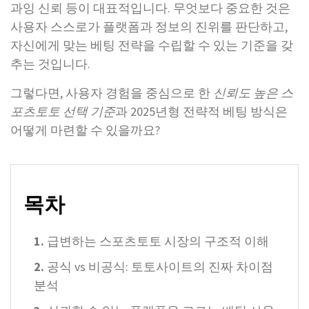
과잉 신뢰 등이 대표적입니다. 무엇보다 중요한 것은
사용자 스스로가 플랫폼과 정보의 진위를 판단하고,
자신에게 맞는 베팅 전략을 수립할 수 있는 기준을 갖
추는 것입니다.
그렇다면, 사용자 경험을 중심으로 한
신뢰도 높은 스
포츠토토 선택 기준
과 2025년형 전략적 베팅 방식은
어떻게 마련할 수 있을까요?
목차
1.
급변하는 스포츠토토 시장의 구조적 이해
2.
공식 vs 비공식: 토토사이트의 진짜 차이점
분석