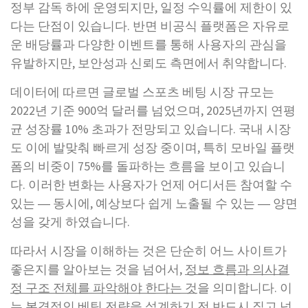
정부 감독 하에 운영되지만, 일정 수익률에 제한이 있
다는 단점이 있습니다. 반면 비공식 플랫폼은 자유로
운 배당률과 다양한 이벤트를 통해 사용자의 관심을
유발하지만, 보안성과 신뢰도 측면에서 취약합니다.
데이터에 따르면 글로벌 스포츠 베팅 시장 규모는
2022년 기준 900억 달러를 넘었으며, 2025년까지 연평
균 성장률 10% 초과가 전망되고 있습니다. 국내 시장
도 이에 발맞춰 빠르게 성장 중이며, 특히 모바일 플랫
폼의 비중이 75%를 돌파하는 흐름을 보이고 있습니
다. 이러한 변화는 사용자가 언제 어디서든 참여할 수
있는 ― 동시에, 예상보다 쉽게 노출될 수 있는 ― 양면
성을 갖게 하였습니다.
따라서 시장을 이해하는 것은 단순히 어느 사이트가
좋은지를 알아보는 것을 넘어서,
정보 흐름과 의사결
정 구조 전체를 파악해야 한다는 것
을 의미합니다. 이
는 본격적인 베팅 전략을 설계하기 전 반드시 짚고 넘