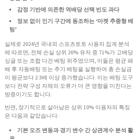
감정 기반에 의존한 역배당 선택 빈도 과다
정보 없이 인기 구간에 동조하는 ‘마켓 추종형 베
팅’
실제로 2024년 국내외 스포츠토토 사용자 집계 분석
에 따르면, 전체 손실 상위 20% 유저 중 71%가 고배당
싱글 또는 조합 다건 베팅 위주였으며, 이들은 평균 패
배 후 자동배팅 또는 추가 베팅을 실행하여 총 손실금
이 평균보다 2.3배 이상 증가했습니다. 이는 베팅 도구
보다 전략 구성 자체의 오류가 더 큰 영향을 미친다는
방증이기도 합니다.
반면, 장기적으로 살아남은 상위 10% 이용자의 특징
은 다음과 같았습니다:
기본 오즈 변동과 경기 변수 간 상관계수 분석 활
용